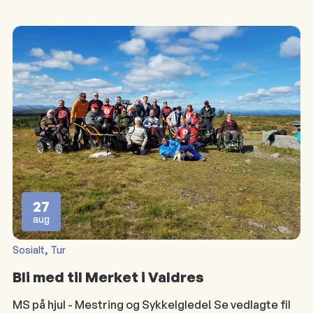
27
aug
, 
Sosialt
Tur
Bli med til Merket i Valdres
MS på hjul - Mestring og Sykkelglede! Se vedlagte fil