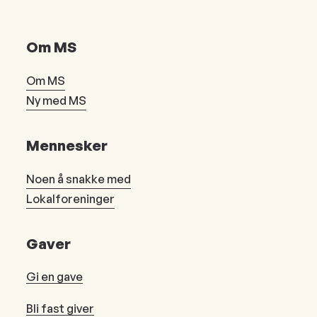
Om MS
Om MS
Ny med MS
Mennesker
Noen å snakke med
Lokalforeninger
Gaver
Gi en gave
Bli fast giver