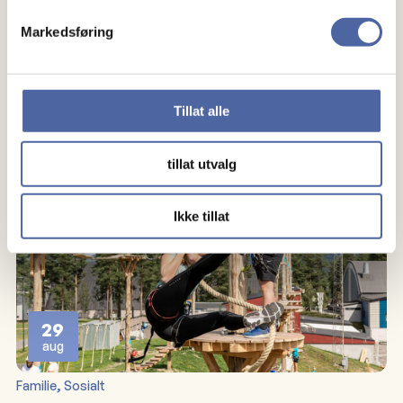
aug
Markedsføring
Sosialt
Markering av MS dagen
Vi står på torvet i Sarpsborg sentrum
Tillat alle
Sarpsborg MS-forening
tillat utvalg
Ikke tillat
29
aug
, 
Familie
Sosialt