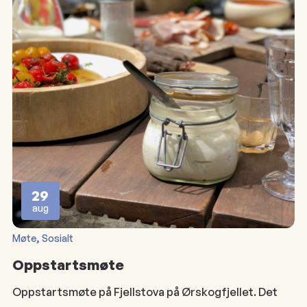
29
aug
, 
Møte
Sosialt
Oppstartsmøte
Oppstartsmøte på Fjellstova på Ørskogfjellet. Det