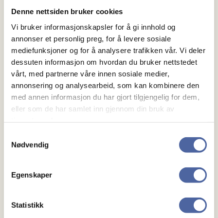
Tur
Denne nettsiden bruker cookies
Familiedag til Fårup i Danmark!
Vi bruker informasjonskapsler for å gi innhold og
annonser et personlig preg, for å levere sosiale
Med støtte fra Stiftelsen DAM, inviterer vi til en
mediefunksjoner og for å analysere trafikken vår. Vi deler
familiedag til Danmark og Fårup sommerland.
dessuten informasjon om hvordan du bruker nettstedet
Aust-Agder MS-forening
vårt, med partnerne våre innen sosiale medier,
annonsering og analysearbeid, som kan kombinere den
med annen informasjon du har gjort tilgjengelig for dem,
eller som de har samlet inn gjennom din bruk av
tjenestene deres.
Samtykkevalg
Nødvendig
Egenskaper
Statistikk
29