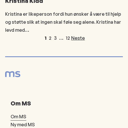
Kristina Kidd
Kristina er likeperson fordi hun ønsker å være til hjelp
og støtte slik at ingen skal føle seg alene. Kristina har
levd med…
1
2
3
…
12
Neste
Om MS
Om MS
Ny med MS