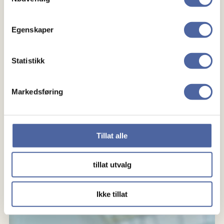
Egenskaper
Statistikk
Markedsføring
Eli-Mette Johansen
Tillat alle
Eli-Mette er likeperson fordi hun ønsker å være en
støtte for andre i samme situasjon. Hun har levd med
tillat utvalg
MS siden 2000.
Ikke tillat