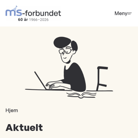
Hopp
til
Meny
hovedinnhold
Hjem
Aktuelt