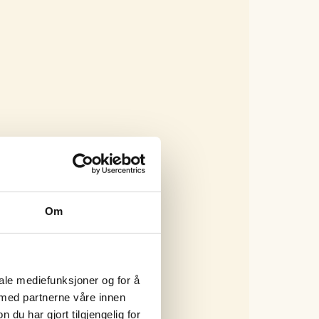
Om
iale mediefunksjoner og for å
 med partnerne våre innen
u har gjort tilgjengelig for