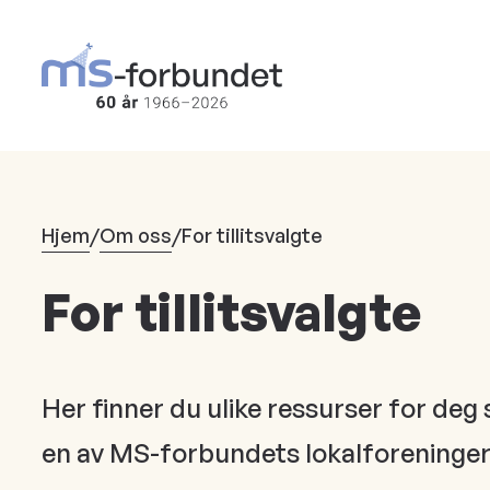
Hopp
til
hovedinnhold
Hjem
/
Om oss
/
For tillitsvalgte
For tillitsvalgte
Her finner du ulike ressurser for deg so
en av MS-forbundets lokalforeninger 