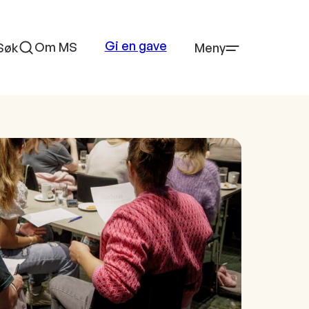
Gi en gave
Om MS
Søk
Meny