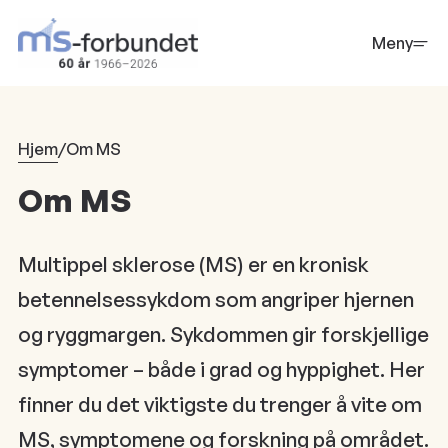
Hopp
til
Meny
hovedinnhold
Hjem
/
Om MS
Om MS
Multippel sklerose (MS) er en kronisk
betennelsessykdom som angriper hjernen
og ryggmargen. Sykdommen gir forskjellige
symptomer – både i grad og hyppighet. Her
finner du det viktigste du trenger å vite om
MS, symptomene og forskning på området.