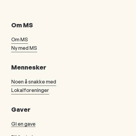
Om MS
Om MS
Ny med MS
Mennesker
Noen å snakke med
Lokalforeninger
Gaver
Gi en gave