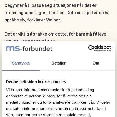
begynner å tilpasse seg situasjonen når det er
stemningsendringer i familien. Det kan skje før de har
språk selv, forklarer Weiner.
Det er viktig å snakke om dette, for barn må få leve
vanlige liv og delta på ting.
- Foreldre må fortelle barna at det er noen andre som
har ansvaret for oppfølging og behandling, og at det
Samtykke
Detaljer
Om
er leger og fysioterapeuter og andre voksne som
passer på. Foreldrene bør også være enige om hva de
Denne nettsiden bruker cookies
skal si til barna, for det er viktig å gi felles og lik
Vi bruker informasjonskapsler for å gi innhold og
informasjon.
annonser et personlig preg, for å levere sosiale
mediefunksjoner og for å analysere trafikken vår. Vi deler
MS-senteret hjelper mange
dessuten informasjon om hvordan du bruker nettstedet
vårt, med partnerne våre innen sosiale medier,
Hanna Weiner møter mange MS-pasienter, og ser at