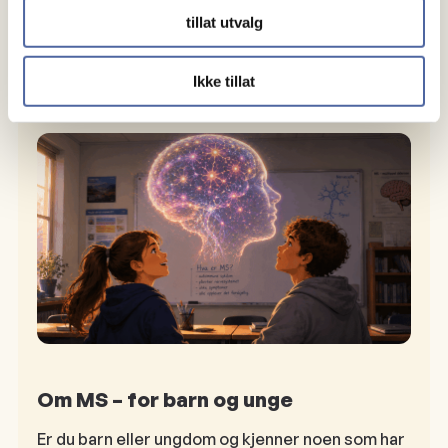
- Og så er det lov å si at nå legger vi MS-en i en skuff
tillat utvalg
en stund, avslutter Weiner.
Ikke tillat
Aktuelt
Om MS – for barn og unge
Er du barn eller ungdom og kjenner noen som har