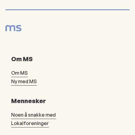
Om MS
Om MS
Ny med MS
Mennesker
Noen å snakke med
Lokalforeninger