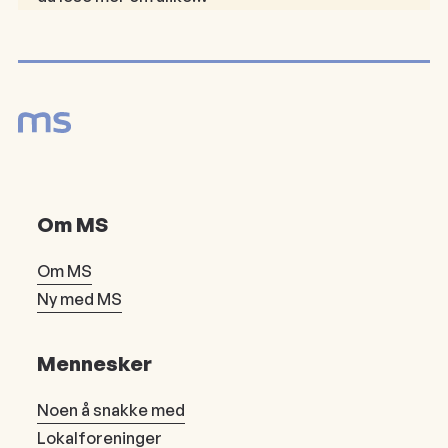
Om MS
Om MS
Ny med MS
Mennesker
Noen å snakke med
Lokalforeninger