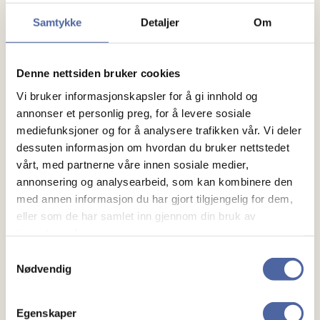
Samtykke
Detaljer
Om
Denne nettsiden bruker cookies
Vi bruker informasjonskapsler for å gi innhold og
annonser et personlig preg, for å levere sosiale
mediefunksjoner og for å analysere trafikken vår. Vi deler
I denne studien vil man teste ut nye MR-sekvenser
dessuten informasjon om hvordan du bruker nettstedet
som kan fremstille sykdomsaktiviteten bedre og
vårt, med partnerne våre innen sosiale medier,
annonsering og analysearbeid, som kan kombinere den
dermed åpne for enda mer aktiv behandling.
med annen informasjon du har gjort tilgjengelig for dem,
eller som de har samlet inn gjennom din bruk av
Prosjektet tildeles kr 250 000
tjenestene deres.
Samtykkevalg
Årslaug Rudfjord Lorentzen
Nødvendig
(Sørlandet Sykehus)
Egenskaper