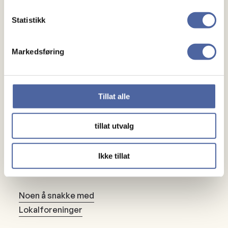
Statistikk
Markedsføring
Tillat alle
Om MS
Om MS
tillat utvalg
Ny med MS
Ikke tillat
Mennesker
Noen å snakke med
Lokalforeninger