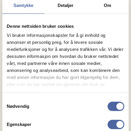
Samtykke
Detaljer
Om
For tillitsvalgte
Denne nettsiden bruker cookies
Vi bruker informasjonskapsler for å gi innhold og
annonser et personlig preg, for å levere sosiale
mediefunksjoner og for å analysere trafikken vår. Vi deler
dessuten informasjon om hvordan du bruker nettstedet
Vi har ingen planlagte arrangementer akkurat nå, men
vårt, med partnerne våre innen sosiale medier,
MS-forbundet har mye annet spennende på gang!
annonsering og analysearbeid, som kan kombinere den
med annen informasjon du har gjort tilgjengelig for dem,
Se andre arrangementer her
eller som de har samlet inn gjennom din bruk av
tjenestene deres.
Samtykkevalg
Nødvendig
Egenskaper