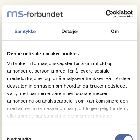
Stemmerett har dem som har betalt medlemskap for
2025.
Samtykke
Detaljer
Om
Ved familiemedlemskap er det kun hovedmedlem
som har stemmerett.
Denne nettsiden bruker cookies
Man kan ikke levere fullmakt, man må selv delta
Vi bruker informasjonskapsler for å gi innhold og
på årsmøte for å stemme.
annonser et personlig preg, for å levere sosiale
mediefunksjoner og for å analysere trafikken vår. Vi deler
dessuten informasjon om hvordan du bruker nettstedet
Man må være myndig for å gi sin stemme.
vårt, med partnerne våre innen sosiale medier,
annonsering og analysearbeid, som kan kombinere den
Styret har stemmerett.
med annen informasjon du har gjort tilgjengelig for dem,
eller som de har samlet inn gjennom din bruk av
Medlemsmøte med servering og loddsalg som vanlig
tjenestene deres.
etter årsmøte.
Samtykkevalg
Nødvendig