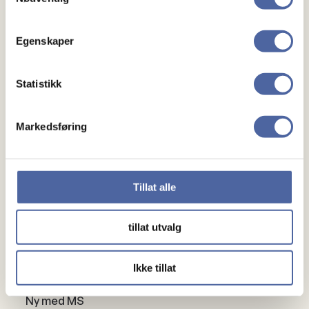
Vi håper å se deg.
Egenskaper
Med vennlig hilsen
Statistikk
Styret i Sarpsborg MS-forening.
Markedsføring
Tillat alle
tillat utvalg
Om MS
Ikke tillat
Om MS
Ny med MS