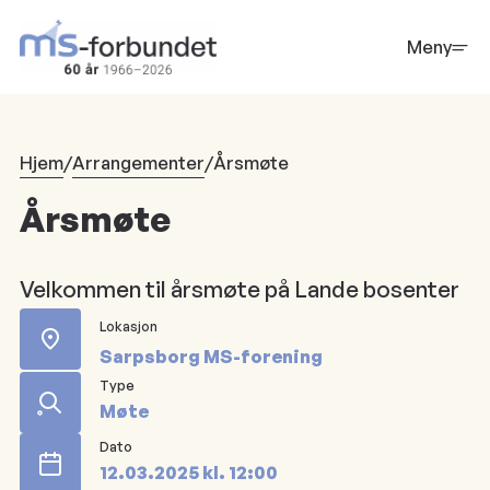
Hopp
til
Meny
hovedinnhold
Hjem
/
Arrangementer
/
Årsmøte
Årsmøte
Velkommen til årsmøte på Lande bosenter
Lokasjon
Sarpsborg MS-forening
Type
Møte
Dato
12.03.2025
kl.
12:00