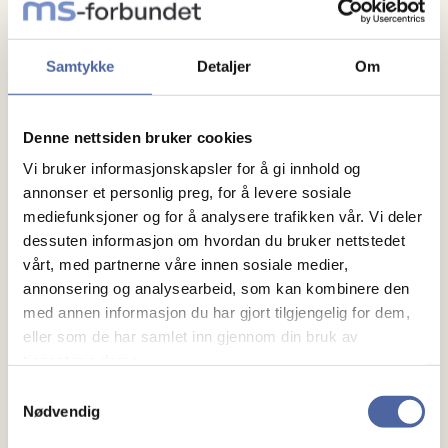
SAKSLISTE ÅRSMØTE:
Samtykke
Detaljer
Om
Åpning av årsmøtet, godkjenning av innkalling og
saksliste
Denne nettsiden bruker cookies
Registrering av stemmeberettige
Vi bruker informasjonskapsler for å gi innhold og
Valg av tellekorps
annonser et personlig preg, for å levere sosiale
Valg av sekretær og to personer til å undertegne
mediefunksjoner og for å analysere trafikken vår. Vi deler
protokollen sammen med møteleder
dessuten informasjon om hvordan du bruker nettstedet
Valg av møteleder
vårt, med partnerne våre innen sosiale medier,
Årsberetning for driftsåret 2024
annonsering og analysearbeid, som kan kombinere den
med annen informasjon du har gjort tilgjengelig for dem,
Regnskap for 2024
eller som de har samlet inn gjennom din bruk av
Budsjett og handlingsplan for 2025
tjenestene deres.
Valg av leder (velges for to år), to styremedlemmer
Samtykkevalg
(velges for to år), samt to varamedlemmer (velges for
Nødvendig
ett år).