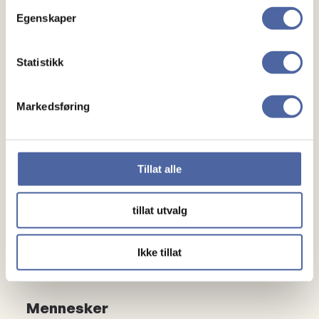
Valg av valgkomité (én leder og ett medlem, begge
Egenskaper
velges for ett år)
Valg av revisorer (velges for to år)
Statistikk
Markedsføring
Tillat alle
Om MS
tillat utvalg
Om MS
Ikke tillat
Ny med MS
Mennesker