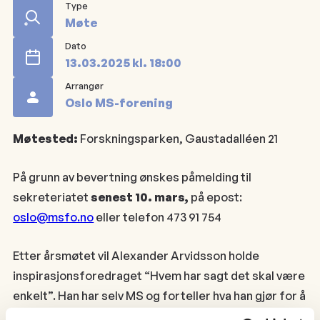
Type
Møte
Dato
13.03.2025
kl.
18:00
Arrangør
Oslo MS-forening
Møtested:
Forskningsparken, Gaustadalléen 21
På grunn av bevertning ønskes påmelding til
sekreteriatet
senest 10. mars,
på epost:
oslo@msfo.no
eller telefon 473 91 754
Etter årsmøtet vil Alexander Arvidsson holde
inspirasjonsforedraget “Hvem har sagt det skal være
enkelt”. Han har selv MS og forteller hva han gjør for å
skape et godt og fint liv.