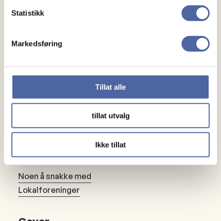
Statistikk
Markedsføring
Om MS
Tillat alle
Om MS
tillat utvalg
Ny med MS
Ikke tillat
Mennesker
Noen å snakke med
Lokalforeninger