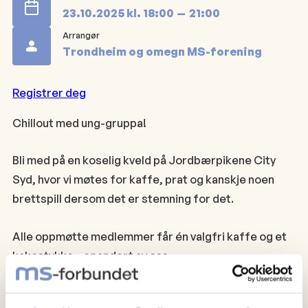
23.10.2025
kl.
18:00
21:00
Arrangør
Trondheim og omegn MS-forening
Registrer deg
Chillout med ung-gruppa!
Bli med på en koselig kveld på Jordbærpikene City
Syd, hvor vi møtes for kaffe, prat og kanskje noen
brettspill dersom det er stemning for det.
Alle oppmøtte medlemmer får én valgfri kaffe og et
kakestykke – spandert av oss.
Dette er en fin anledning til å senke skuldrene, møte