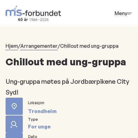
Hopp
til
Meny
hovedinnhold
Hjem
/
Arrangementer
/
Chillout med ung-gruppa
Chillout med ung-gruppa
Ung-gruppa møtes på Jordbærpikene City
Syd!
Lokasjon
Trondheim
Type
For unge
Dato