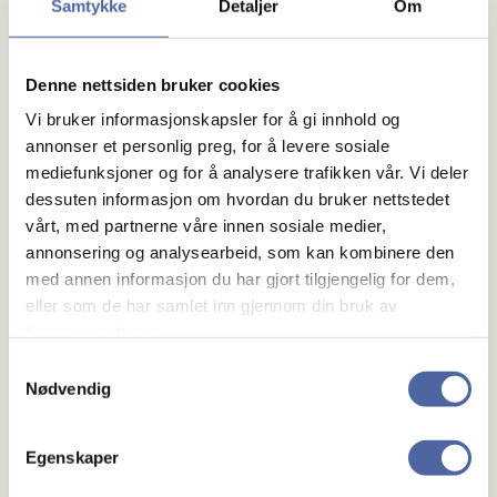
andre i ung-gruppa og ha det trivelig sammen!
Samtykke
Detaljer
Om
Når: Torsdag 23. oktober 2025 klokken 18:00.
Denne nettsiden bruker cookies
Hvor: Jordbærpikene, City Syd.
Vi bruker informasjonskapsler for å gi innhold og
Egenandel: Gratis for medlemmer.
annonser et personlig preg, for å levere sosiale
mediefunksjoner og for å analysere trafikken vår. Vi deler
Viktig informasjon:
dessuten informasjon om hvordan du bruker nettstedet
Arrangementet er kun for medlemmer i ung-gruppa.
vårt, med partnerne våre innen sosiale medier,
Det er ingen påmelding – det er bare å møte opp!
annonsering og analysearbeid, som kan kombinere den
med annen informasjon du har gjort tilgjengelig for dem,
eller som de har samlet inn gjennom din bruk av
Vi gleder oss til en sosial og hyggelig kveld sammen.
tjenestene deres.
See you there, honey bear.
Samtykkevalg
Nødvendig
Hilsen,
Heidi og Alise
Egenskaper