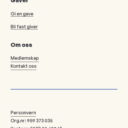
Gaver
Gi en gave
Bli fast giver
Om oss
Medlemskap
Kontakt oss
Personvern
Org.nr: 959 373 035