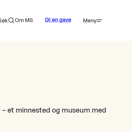
Gi en gave
Om MS
Søk
Meny
nger – et minnested og museum med