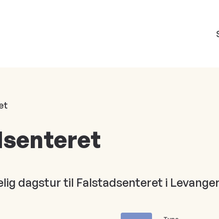
et
adsenteret
ggelig dagstur til Falstadsenteret i Leva
Type