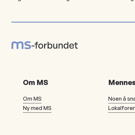
Om MS
Mennes
Om MS
Noen å sn
Ny med MS
Lokalfore