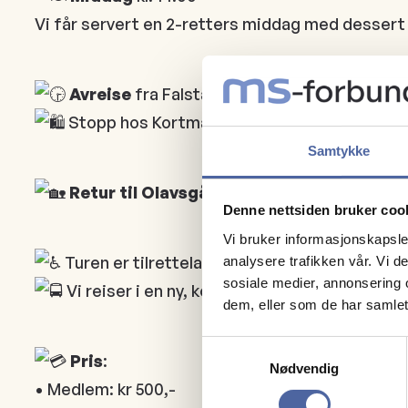
Vi får servert en 2-retters middag med dessert 
Avreise
fra Falstad kl. 15:30
Stopp hos Kortmann Lysfabrikk i Vuddudalen –
Samtykke
Retur til Olavsgården
ca. kl. 17:45
Denne nettsiden bruker coo
Vi bruker informasjonskapsler
Turen er tilrettelagt for deg med rullator elle
analysere trafikken vår. Vi 
sosiale medier, annonsering 
Vi reiser i en ny, komfortabel turbuss fra Ar
dem, eller som de har samlet
Samtykkevalg
Pris
:
Nødvendig
• Medlem: kr 500,-