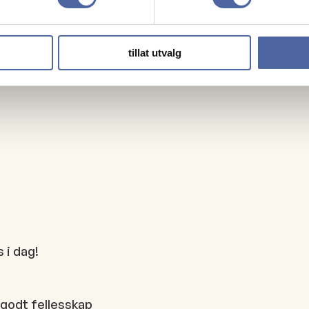
tillat utvalg
 i dag!
 godt fellesskap