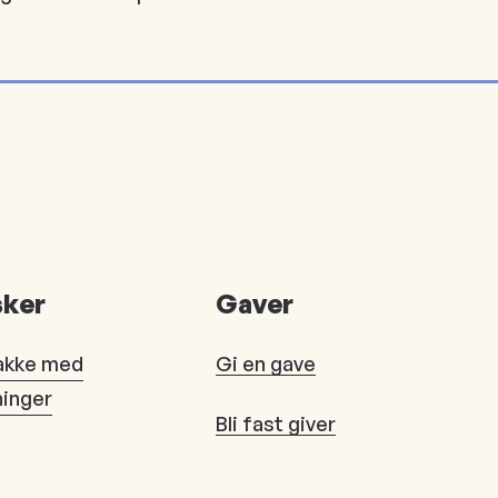
ker
Gaver
akke med
Gi en gave
ninger
Bli fast giver