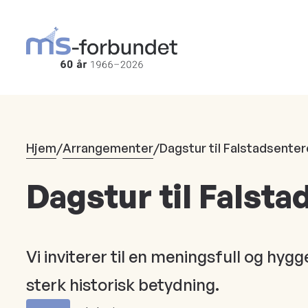
Hopp
til
hovedinnhold
Hjem
/
Arrangementer
/
Dagstur til Falstadsenter
Dagstur til Falst
Vi inviterer til en meningsfull og hy
sterk historisk betydning.