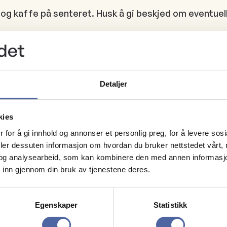
og kaffe på senteret. Husk å gi beskjed om eventuel
 mulighet for å handle eller bare titte
Detaljer
kies
 for å gi innhold og annonser et personlig preg, for å levere sos
r rullestol
deler dessuten informasjon om hvordan du bruker nettstedet vårt,
og analysearbeid, som kan kombinere den med annen informasjon d
ctic Buss
 inn gjennom din bruk av tjenestene deres.
Egenskaper
Statistikk