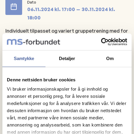
Dato
06.11.2024
kl.
17:00
30.11.2024
kl.
18:00
Individuelt tilpasset og variert gruppetrening med for
eksempel sirkeltrening og tabata. Morsom trening
med høyt tempo og høy puls.
Samtykke
Detaljer
Om
Påmelding sendes til
oslo@msfo.no
eller til 47 39 17
54.
Denne nettsiden bruker cookies
Treningen foregår på Microsoft Teams, hver onsdag
Vi bruker informasjonskapsler for å gi innhold og
annonser et personlig preg, for å levere sosiale
kl 17:00.
mediefunksjoner og for å analysere trafikken vår. Vi deler
dessuten informasjon om hvordan du bruker nettstedet
vårt, med partnerne våre innen sosiale medier,
annonsering og analysearbeid, som kan kombinere den
med annen informasjon du har gjort tilgjengelig for dem,