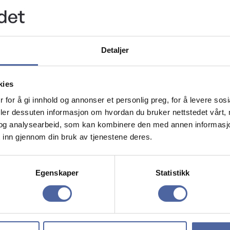
Detaljer
med for eksempel sirkeltrening og tabata. Morsom tr
kies
 for å gi innhold og annonser et personlig preg, for å levere sos
deler dessuten informasjon om hvordan du bruker nettstedet vårt,
9 17 54.
og analysearbeid, som kan kombinere den med annen informasjon d
 inn gjennom din bruk av tjenestene deres.
dag kl 17:00.
Egenskaper
Statistikk