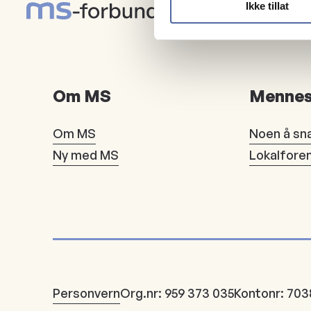
Ikke tillat
Om MS
Mennes
Om MS
Noen å sn
Ny med MS
Lokalfore
Personvern
Org.nr: 959 373 035
Kontonr: 703