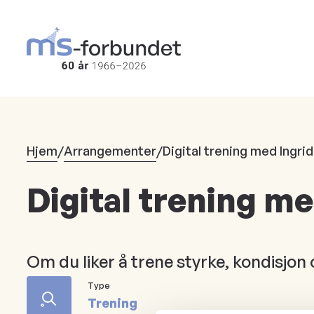
Hopp
til
hovedinnhold
Hjem
/
Arrangementer
/
Digital trening med Ingri
Digital trening m
Om du liker å trene styrke, kondisjon
Type
Trening