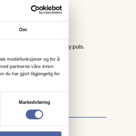
Om
ening med høyt tempo og høy puls.
iale mediefunksjoner og for å
 med partnerne våre innen
u har gjort tilgjengelig for
Markedsføring