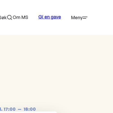
Gi en gave
Om MS
Søk
Meny
l.
17:00
18:00