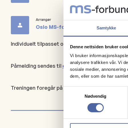
Arrangør
Oslo MS-forening
Samtykke
Individuelt tilpasset og variert gruppetrening 
Denne nettsiden bruker coo
Vi bruker informasjonskapsler
analysere trafikken vår. Vi 
Påmelding sendes til
oslo@msfo.no
eller til 47 3
sosiale medier, annonsering 
dem, eller som de har samlet
Treningen foregår på Microsoft Teams, hver ons
Samtykkevalg
Nødvendig