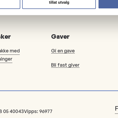
tillat utvalg
ker
Gaver
akke med
Gi en gave
ninger
Bli fast giver
8 05 40043
Vipps: 96977