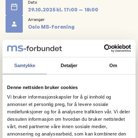
Dato
29.10.2025
kl.
17:00
18:00
Arrangør
Oslo MS-forening
Individuelt tilpasset og variert gruppetrening med for
eksempel sirkeltrening og tabata. Morsom trening
med høyt tempo og høy puls.
Samtykke
Detaljer
Om
Påmelding sendes til
oslo@msfo.no
eller til 47 39 17
54.
Denne nettsiden bruker cookies
Vi bruker informasjonskapsler for å gi innhold og
Treningen foregår på Microsoft Teams, hver onsdag
annonser et personlig preg, for å levere sosiale
kl 17:00.
mediefunksjoner og for å analysere trafikken vår. Vi deler
dessuten informasjon om hvordan du bruker nettstedet
vårt, med partnerne våre innen sosiale medier,
annonsering og analysearbeid, som kan kombinere den