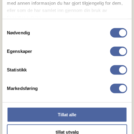
med annen informasjon du har gjort tilgjengelig for dem,
eller som de har samlet inn gjennom din bruk av
tjenestene deres.
Samtykkevalg
Nødvendig
Om MS
Egenskaper
Om MS
Ny med MS
Statistikk
Mennesker
Markedsføring
Noen å snakke med
Lokalforeninger
Tillat alle
Gaver
tillat utvalg