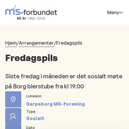
Hopp
til
Meny
hovedinnhold
Hjem
/
Arrangementer
/
Fredagspils
Fredagspils
Siste fredag i måneden er det sosialt møte
på Borg bierstube fra kl 19:00
Lokasjon
Sarpsborg MS-forening
Type
Sosialt
Dato