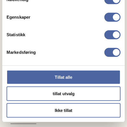
Mennesker
Egenskaper
Noen å snakke med
Statistikk
Lokalforeninger
Markedsføring
Gaver
Gi en gave
Tillat alle
Bli fast giver
tillat utvalg
Om oss
Ikke tillat
Medlemskap
Kontakt oss