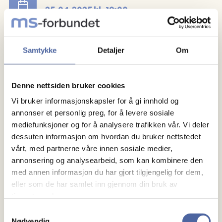
25.04.2025
kl.
19:00
Arrangør
Sarpsborg MS-forening
Samtykke
Detaljer
Om
Registrer deg
Denne nettsiden bruker cookies
Vi bruker informasjonskapsler for å gi innhold og
annonser et personlig preg, for å levere sosiale
mediefunksjoner og for å analysere trafikken vår. Vi deler
dessuten informasjon om hvordan du bruker nettstedet
vårt, med partnerne våre innen sosiale medier,
annonsering og analysearbeid, som kan kombinere den
med annen informasjon du har gjort tilgjengelig for dem,
Om MS
eller som de har samlet inn gjennom din bruk av
tjenestene deres.
Om MS
Samtykkevalg
Ny med MS
Nødvendig