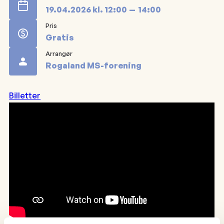
19.04.2026
kl.
12:00
14:00
Pris
Gratis
Arrangør
Rogaland MS-forening
Billetter