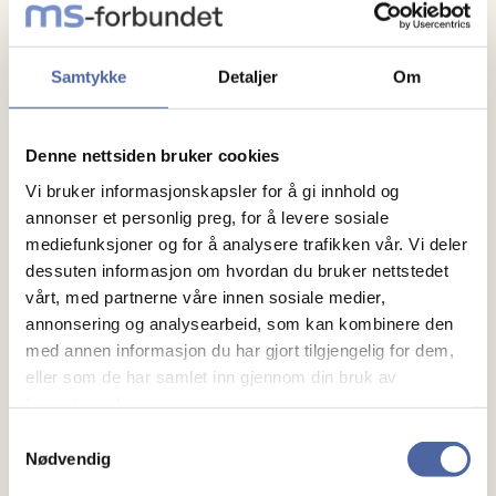
Når:
Søndag 19. april kl.: 12:00.
Hvor:
Bryne Kino, i egen sal!
Samtykke
Detaljer
Om
Pris:
Gratis
Praktisk:
Denne nettsiden bruker cookies
Det er to rullestol plasser, og 7 seter med ekstra
Vi bruker informasjonskapsler for å gi innhold og
plass som er forbeholdt de med rullator, rullestol.
annonser et personlig preg, for å levere sosiale
Raden er blå, og midt i salen.
mediefunksjoner og for å analysere trafikken vår. Vi deler
Vis derfor hensyn når du bestiller billettene dine.
dessuten informasjon om hvordan du bruker nettstedet
vårt, med partnerne våre innen sosiale medier,
Det er enkel adkomst for de som kommer med tog.
annonsering og analysearbeid, som kan kombinere den
med annen informasjon du har gjort tilgjengelig for dem,
Takket være tilskudd fra Stiftelsen dam, kan vi tilby
eller som de har samlet inn gjennom din bruk av
våre medlemmer gratis kino i 2026!
tjenestene deres.
Samtykkevalg
Nødvendig