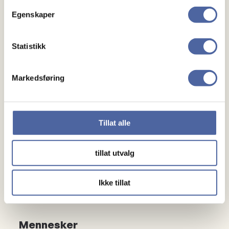
Egenskaper
Statistikk
Markedsføring
Tillat alle
Om MS
tillat utvalg
Om MS
Ikke tillat
Ny med MS
Mennesker