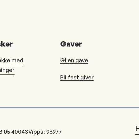
ker
Gaver
akke med
Gi en gave
ninger
Bli fast giver
8 05 40043
Vipps: 96977