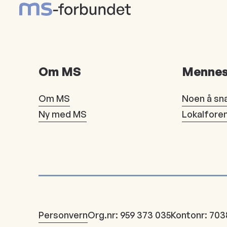
Om MS
Mennes
Om MS
Noen å sn
Ny med MS
Lokalfore
Personvern
Org.nr: 959 373 035
Kontonr: 703