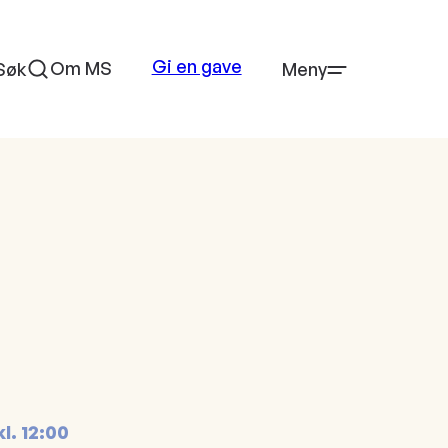
Gi en gave
Om MS
Søk
Meny
kl.
12:00