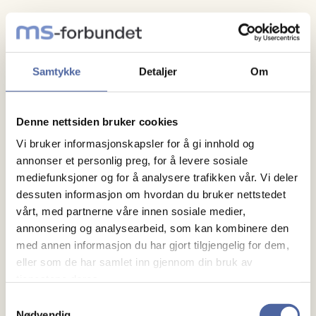
Hvem er kurset for?
Kurset er for alle nye likepersoner i MS-forbundet.
Samtykke
Detaljer
Om
Det er obligatorisk å ha deltatt på introduksjonskurs
før man blir godkjent som likeperson. Alle
ungkontakter står oppnevnt som likepersoner, så det
Denne nettsiden bruker cookies
er viktig at de også har deltatt på introduksjonskurs.
Vi bruker informasjonskapsler for å gi innhold og
annonser et personlig preg, for å levere sosiale
Mål med kurset og innhold
mediefunksjoner og for å analysere trafikken vår. Vi deler
dessuten informasjon om hvordan du bruker nettstedet
Med kurset skal du bli kjent med MS-forbundet og
vårt, med partnerne våre innen sosiale medier,
vårt arbeid. Videre får du en grundig innføring i
annonsering og analysearbeid, som kan kombinere den
likepersonsarbeid og hva som er viktig å tenke på i
med annen informasjon du har gjort tilgjengelig for dem,
eller som de har samlet inn gjennom din bruk av
rollen som likeperson. Du får også noen nyttige tips
tjenestene deres.
og verktøy å ta med deg videre.
Samtykkevalg
Nødvendig