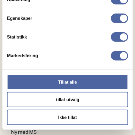
Praktisk info
Kurset foregår digitalt på Teams. Link til møtet vil bli
Egenskaper
sendt ut i forkant av kurset. Har du spørsmål kan du ta
kontakt med organisasjonsrådgiver Linda Melling
Statistikk
Øiehaug, på e-post linda@ms.no.
Markedsføring
Tillat alle
tillat utvalg
Om MS
Ikke tillat
Om MS
Ny med MS