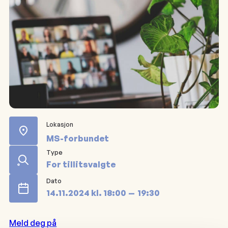
Lokasjon
MS-forbundet
Type
For tillitsvalgte
Dato
14.11.2024
kl.
18:00
19:30
Meld deg på