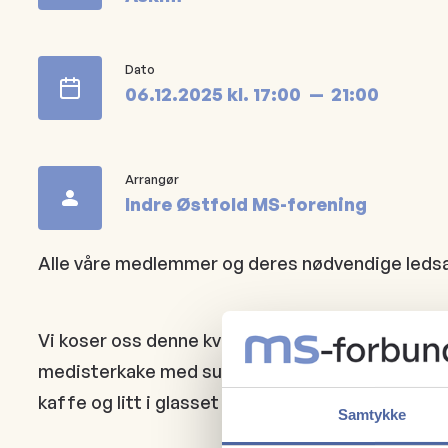
Dato
06.12.2025
kl.
17:00
21:00
Arrangør
Indre Østfold MS-forening
Alle våre medlemmer og deres nødvendige ledsagere
Vi koser oss denne kvelden i våre lokaler i kafèen 
medisterkake med surkål, potet, saus og tyttebærs
kaffe og litt i glasset hører
selvfølgelig med!
Samtykke