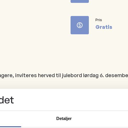
Pris
Gratis
, inviteres herved til julebord lørdag 6. desember kl.
i Frivillighetens Hus, Klokkergata 1a, Askim. Det blir s
yltetøy. Til dette trenger vi noe å drikke... det bli
Detaljer