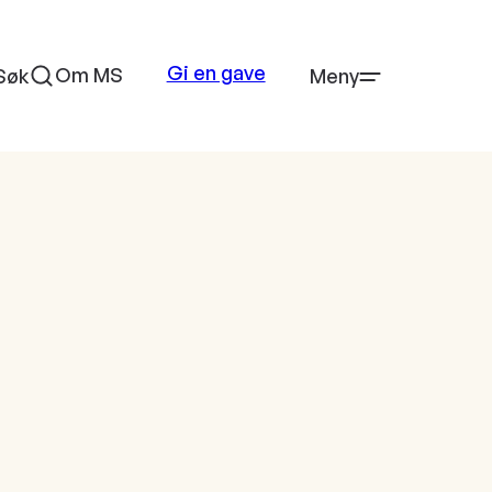
Gi en gave
Om MS
Søk
Meny