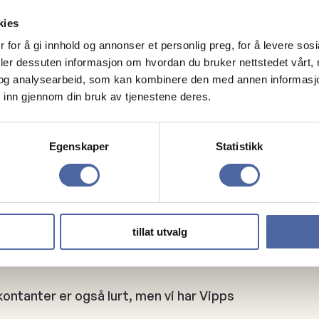
kies
 for å gi innhold og annonser et personlig preg, for å levere sos
deler dessuten informasjon om hvordan du bruker nettstedet vårt,
og analysearbeid, som kan kombinere den med annen informasjon d
 inn gjennom din bruk av tjenestene deres.
- 47 23 78 21
Egenskaper
Statistikk
 melder på.
tillat utvalg
 kontanter er også lurt, men vi har Vipps