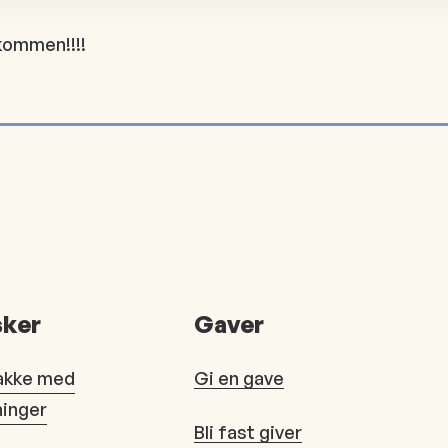
lkommen!!!!
ker
Gaver
akke med
Gi en gave
ninger
Bli fast giver