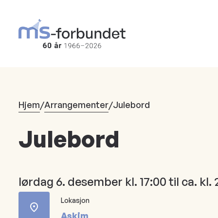
Hopp
til
hovedinnhold
Hjem
/
Arrangementer
/
Julebord
Julebord
lørdag 6. desember kl. 17:00 til ca. kl. 
Lokasjon
Askim