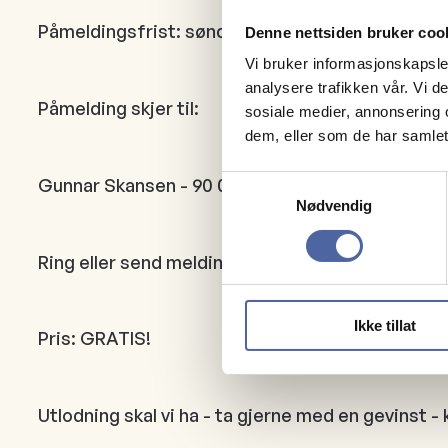
Påmeldingsfrist: søndag 23.11.2025 kl. 19:00
Denne nettsiden bruker coo
Vi bruker informasjonskapsler
analysere trafikken vår. Vi 
Påmelding skjer til:
sosiale medier, annonsering 
dem, eller som de har samlet
Gunnar Skansen - 90 06 83 92 eller Hanne Kåseth 
Samtykkevalg
Nødvendig
Ring eller send melding og oppgi navn på alle du
Ikke tillat
Pris: GRATIS!
Utlodning skal vi ha - ta gjerne med en gevinst -