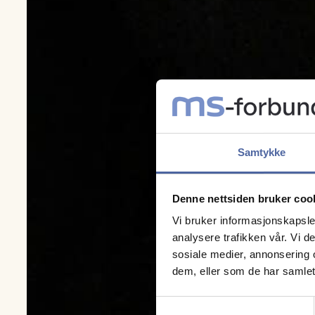
Samtykke
Denne nettsiden bruker coo
Vi bruker informasjonskapsler
analysere trafikken vår. Vi 
sosiale medier, annonsering 
dem, eller som de har samlet
Samtykkevalg