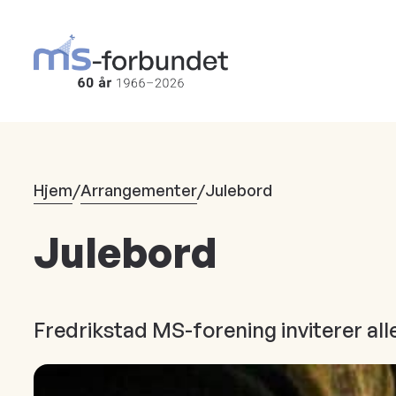
Hopp
til
hovedinnhold
Hjem
/
Arrangementer
/
Julebord
Julebord
Fredrikstad MS-forening inviterer all