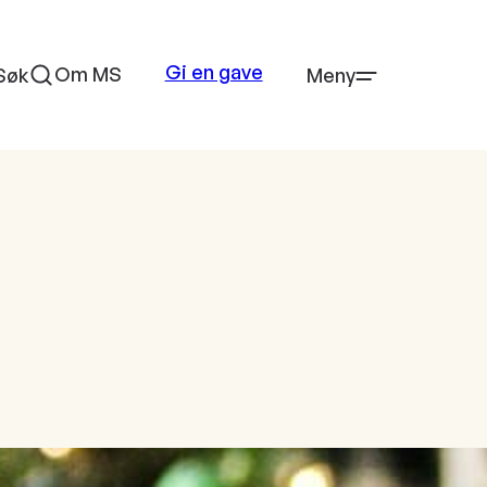
Gi en gave
Om MS
Søk
Meny