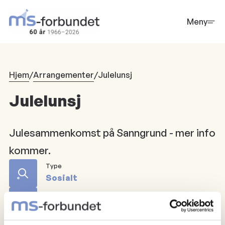
Hopp
til
Meny
hovedinnhold
Hjem
/
Arrangementer
/
Julelunsj
Julelunsj
Julesammenkomst på Sanngrund - mer info
kommer.
Type
Sosialt
Dato
07.12.2024
kl.
13:00
15:00