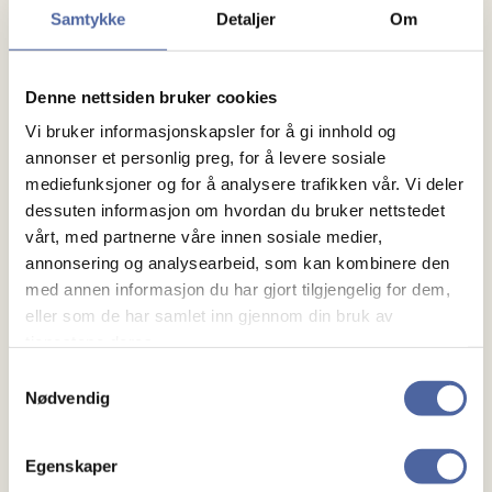
Samtykke
Detaljer
Om
Denne nettsiden bruker cookies
Vi bruker informasjonskapsler for å gi innhold og
annonser et personlig preg, for å levere sosiale
mediefunksjoner og for å analysere trafikken vår. Vi deler
Om MS
dessuten informasjon om hvordan du bruker nettstedet
vårt, med partnerne våre innen sosiale medier,
annonsering og analysearbeid, som kan kombinere den
Om MS
med annen informasjon du har gjort tilgjengelig for dem,
Ny med MS
eller som de har samlet inn gjennom din bruk av
tjenestene deres.
Mennesker
Samtykkevalg
Nødvendig
Noen å snakke med
Lokalforeninger
Egenskaper