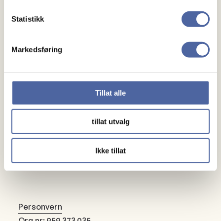
Gaver
Statistikk
Gi en gave
Markedsføring
Bli fast giver
Om oss
Tillat alle
Medlemskap
tillat utvalg
Kontakt oss
Ikke tillat
Personvern
Org.nr: 959 373 035