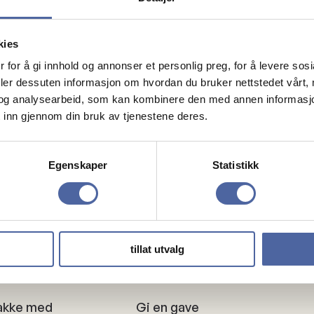
kies
Arrangør
Trondheim 
 for å gi innhold og annonser et personlig preg, for å levere sos
deler dessuten informasjon om hvordan du bruker nettstedet vårt,
og analysearbeid, som kan kombinere den med annen informasjon d
 inn gjennom din bruk av tjenestene deres.
Egenskaper
Statistikk
tillat utvalg
ker
Gaver
akke med
Gi en gave