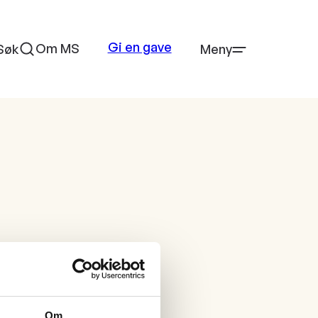
Gi en gave
Om MS
Søk
Meny
Om