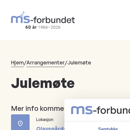
Hopp
til
hovedinnhold
Hjem
/
Arrangementer
/
Julemøte
Julemøte
Mer info kommer.
Lokasjon
Olavsgården
Samtykke