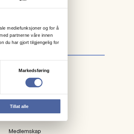
og omegn MS-forening
iale mediefunksjoner og for å
 med partnerne våre innen
u har gjort tilgjengelig for
Markedsføring
Tillat alle
Om oss
Medlemskap