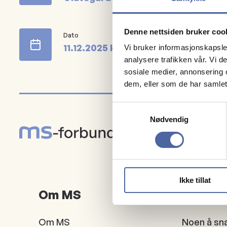
Denne nettsiden bruker coo
Dato
11.12.2025
kl.
18:00
22:00
Vi bruker informasjonskapsler
analysere trafikken vår. Vi 
sosiale medier, annonsering 
dem, eller som de har samlet
Samtykkevalg
Nødvendig
Ikke tillat
Om MS
Mennes
Om MS
Noen å sn