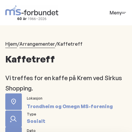
Hopp
til
Meny
hovedinnhold
Hjem
/
Arrangementer
/
Kaffetreff
Kaffetreff
Vi treffes for en kaffe på Krem ved Sirkus
Shopping.
Lokasjon
Trondheim og Omegn MS-forening
Type
Sosialt
Dato