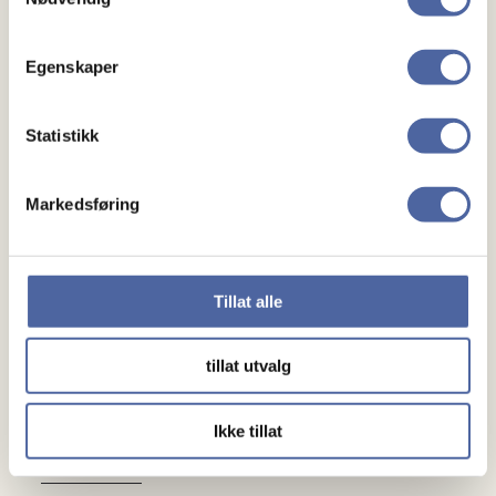
Mennesker
Egenskaper
Noen å snakke med
Statistikk
Lokalforeninger
Markedsføring
Gaver
Gi en gave
Tillat alle
Bli fast giver
tillat utvalg
Om oss
Ikke tillat
Medlemskap
Kontakt oss