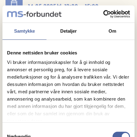
14.05.2025
kl.
12:00
15:00
Arrangør
Trondheim og omegn MS-forening
Samtykke
Detaljer
Om
Registrer deg
Denne nettsiden bruker cookies
Vi bruker informasjonskapsler for å gi innhold og
annonser et personlig preg, for å levere sosiale
mediefunksjoner og for å analysere trafikken vår. Vi deler
dessuten informasjon om hvordan du bruker nettstedet
vårt, med partnerne våre innen sosiale medier,
annonsering og analysearbeid, som kan kombinere den
med annen informasjon du har gjort tilgjengelig for dem,
Om MS
eller som de har samlet inn gjennom din bruk av
tjenestene deres.
Om MS
Samtykkevalg
Ny med MS
Nødvendig