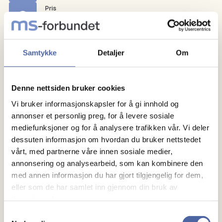
Pris
Gratis
Vi treffes for sosialt samvær på Krem ved Sirkus
Samtykke
Detaljer
Om
Shopping.
Foreningen sponser kr 200 pr medlem.
Denne nettsiden bruker cookies
Vi bruker informasjonskapsler for å gi innhold og
annonser et personlig preg, for å levere sosiale
mediefunksjoner og for å analysere trafikken vår. Vi deler
dessuten informasjon om hvordan du bruker nettstedet
vårt, med partnerne våre innen sosiale medier,
annonsering og analysearbeid, som kan kombinere den
med annen informasjon du har gjort tilgjengelig for dem,
Om MS
eller som de har samlet inn gjennom din bruk av
tjenestene deres.
Om MS
Samtykkevalg