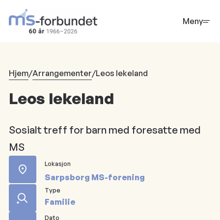
Hopp
til
Meny
hovedinnhold
Hjem
/
Arrangementer
/
Leos lekeland
Leos lekeland
Sosialt treff for barn med foresatte med
MS
Lokasjon
Sarpsborg MS-forening
Type
Familie
Dato