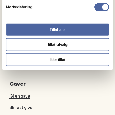
Markedsføring
Om MS
Om MS
Tillat alle
Ny med MS
tillat utvalg
Mennesker
Ikke tillat
Noen å snakke med
Lokalforeninger
Gaver
Gi en gave
Bli fast giver