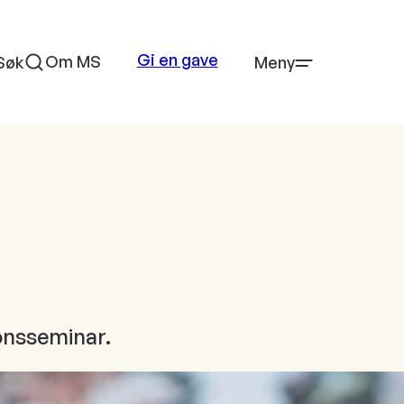
Gi en gave
Om MS
Søk
Meny
sonsseminar.