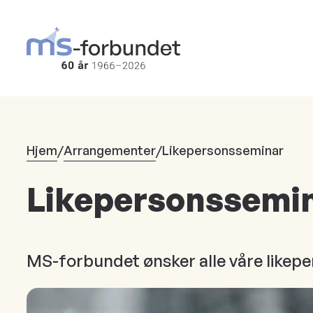
Hopp
til
hovedinnhold
Hjem
/
Arrangementer
/
Likepersonsseminar
Likepersonssemi
MS-forbundet ønsker alle våre likepe