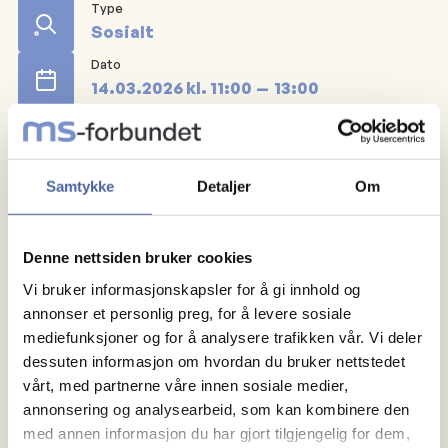
Type
Sosialt
Dato
14.03.2026
kl.
11:00
13:00
Arrangør
Oslo MS-forening
Samtykke
Detaljer
Om
Sentralen Kafé ligger i Øvre Slottsgate 3 - kvartalet
mellom Tollbugata og Rådhusgata. Det er heis, plass
til rullestoler og HC-toalett her. Vi ønsker nye og
Denne nettsiden bruker cookies
"gamle" velkommen til en hyggelig lørdags formiddag!
Vi bruker informasjonskapsler for å gi innhold og
Påmelding er ikke nødvendig.
annonser et personlig preg, for å levere sosiale
mediefunksjoner og for å analysere trafikken vår. Vi deler
dessuten informasjon om hvordan du bruker nettstedet
vårt, med partnerne våre innen sosiale medier,
annonsering og analysearbeid, som kan kombinere den
med annen informasjon du har gjort tilgjengelig for dem,