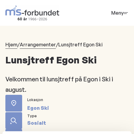
Hopp
til
Meny
hovedinnhold
Hjem
/
Arrangementer
/
Lunsjtreff Egon Ski
Lunsjtreff Egon Ski
Velkommen til lunsjtreff på Egon i Ski i
august.
Lokasjon
Egon Ski
Type
Sosialt
Dato