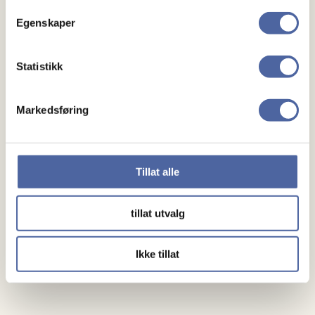
Egenskaper
Noen å snakke med
Lokalforeninger
Statistikk
Gaver
Markedsføring
Gi en gave
Bli fast giver
Tillat alle
Om oss
tillat utvalg
Medlemskap
Ikke tillat
Kontakt oss