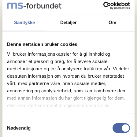
04.08.2026
kl.
12:00
14:00
Arrangør
Samtykke
Detaljer
Om
Follo MS-forening
Denne nettsiden bruker cookies
Vi bruker informasjonskapsler for å gi innhold og
annonser et personlig preg, for å levere sosiale
mediefunksjoner og for å analysere trafikken vår. Vi deler
dessuten informasjon om hvordan du bruker nettstedet
vårt, med partnerne våre innen sosiale medier,
annonsering og analysearbeid, som kan kombinere den
Om MS
med annen informasjon du har gjort tilgjengelig for dem,
eller som de har samlet inn gjennom din bruk av
Om MS
tjenestene deres.
Ny med MS
Samtykkevalg
Nødvendig
Mennesker