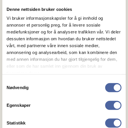
Denne nettsiden bruker cookies
Vi bruker informasjonskapsler for å gi innhold og
Om MS
annonser et personlig preg, for å levere sosiale
mediefunksjoner og for å analysere trafikken vår. Vi deler
Om MS
dessuten informasjon om hvordan du bruker nettstedet
Ny med MS
vårt, med partnerne våre innen sosiale medier,
annonsering og analysearbeid, som kan kombinere den
med annen informasjon du har gjort tilgjengelig for dem,
Mennesker
eller som de har samlet inn gjennom din bruk av
tjenestene deres.
Noen å snakke med
Samtykkevalg
Lokalforeninger
Nødvendig
Gaver
Egenskaper
Gi en gave
Statistikk