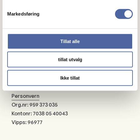
Bli fast giver
Markedsføring
Om oss
Medlemskap
Tillat alle
Kontakt oss
tillat utvalg
Ikke tillat
Personvern
Org.nr: 959 373 035
Kontonr: 7038 05 40043
Vipps: 96977