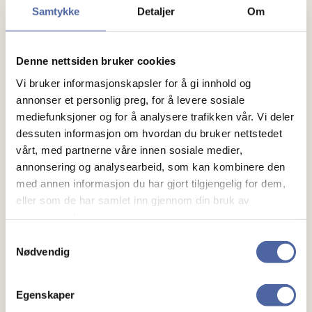
Samtykke
Detaljer
Om
Denne nettsiden bruker cookies
Vi bruker informasjonskapsler for å gi innhold og
annonser et personlig preg, for å levere sosiale
mediefunksjoner og for å analysere trafikken vår. Vi deler
Om MS
dessuten informasjon om hvordan du bruker nettstedet
vårt, med partnerne våre innen sosiale medier,
annonsering og analysearbeid, som kan kombinere den
Om MS
med annen informasjon du har gjort tilgjengelig for dem,
Ny med MS
eller som de har samlet inn gjennom din bruk av
tjenestene deres.
Mennesker
Samtykkevalg
Nødvendig
Noen å snakke med
Lokalforeninger
Egenskaper