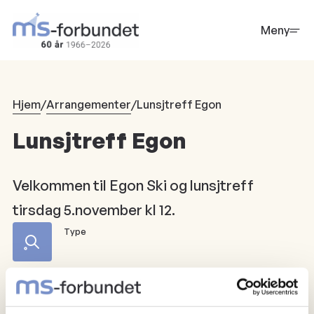
Hopp
til
Meny
hovedinnhold
Hjem
/
Arrangementer
/
Lunsjtreff Egon
Lunsjtreff Egon
Velkommen til Egon Ski og lunsjtreff
tirsdag 5.november kl 12.
Type
Registrer deg