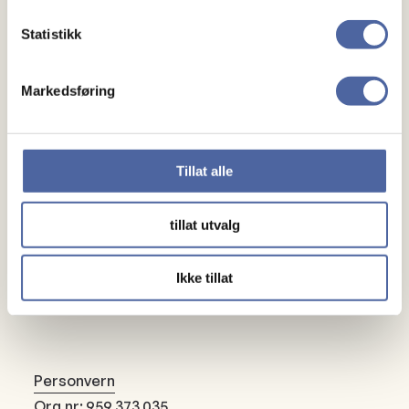
Gaver
Statistikk
Gi en gave
Markedsføring
Bli fast giver
Om oss
Tillat alle
Medlemskap
tillat utvalg
Kontakt oss
Ikke tillat
Personvern
Org.nr: 959 373 035