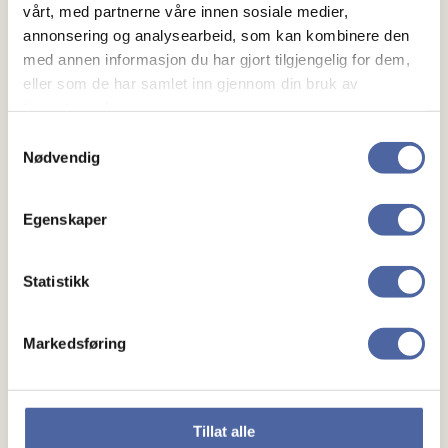
vårt, med partnerne våre innen sosiale medier,
annonsering og analysearbeid, som kan kombinere den
med annen informasjon du har gjort tilgjengelig for dem,
eller som de har samlet inn gjennom din bruk av
tjenestene deres.
Samtykkevalg
Nødvendig
Egenskaper
Om MS
Om MS
Statistikk
Ny med MS
Markedsføring
Mennesker
Noen å snakke med
Tillat alle