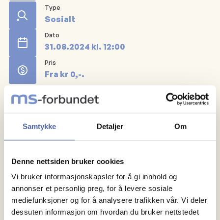
Type
Sosialt
Dato
31.08.2024
kl.
12:00
Pris
Fra kr 0,-.
Vi skal klatre, kaste øks, skyte med pil og bue og
spise.
Samtykke
Detaljer
Om
Vi har reservert 25 seler til klatring. Når invitasjonen
sendes ut vil det være første mann til mølla.
Denne nettsiden bruker cookies
Vi bruker informasjonskapsler for å gi innhold og
Det er lov å delta bare for å være sosial også.
annonser et personlig preg, for å levere sosiale
mediefunksjoner og for å analysere trafikken vår. Vi deler
Ytterligere informasjon kommer i august på
dessuten informasjon om hvordan du bruker nettstedet
epostinvitasjon.