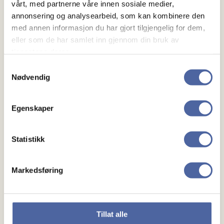
vårt, med partnerne våre innen sosiale medier,
annonsering og analysearbeid, som kan kombinere den
med annen informasjon du har gjort tilgjengelig for dem,
eller som de har samlet inn gjennom din bruk av
tjenestene deres.
Samtykkevalg
Nødvendig
Egenskaper
Om MS
Om MS
Statistikk
Ny med MS
Markedsføring
Mennesker
Noen å snakke med
Tillat alle
Lokalforeninger