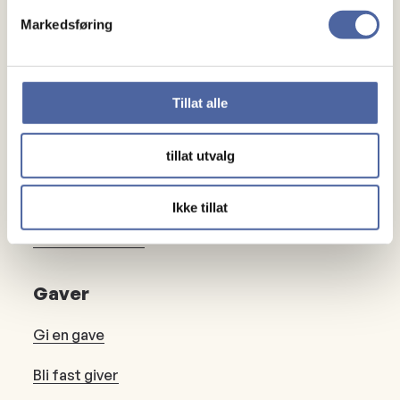
Markedsføring
Om MS
Om MS
Tillat alle
Ny med MS
tillat utvalg
Mennesker
Ikke tillat
Noen å snakke med
Lokalforeninger
Gaver
Gi en gave
Bli fast giver