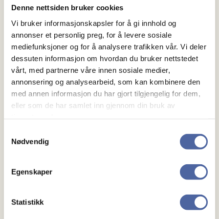
Denne nettsiden bruker cookies
5. og 19. november
Vi bruker informasjonskapsler for å gi innhold og
3. desember
annonser et personlig preg, for å levere sosiale
mediefunksjoner og for å analysere trafikken vår. Vi deler
Kom som du er - hjertelig velkommen.
dessuten informasjon om hvordan du bruker nettstedet
vårt, med partnerne våre innen sosiale medier,
Kursleder: Elisabeth Ottestad.
annonsering og analysearbeid, som kan kombinere den
For spørsmål og påmelding ring/sms: 913 21 073
med annen informasjon du har gjort tilgjengelig for dem,
eller som de har samlet inn gjennom din bruk av
tjenestene deres.
Kurset avholdes i lokalene til FFO Rogaland
Luramyrveien 25a, 4313 Sandnes
Samtykkevalg
Nødvendig
Egenskaper
Statistikk