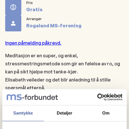
Pris
Gratis
Arrangør
Rogaland MS-forening
Ingen påmelding påkrevd.
Meditasjon er en super, og enkel,
stressmestringsmetode som gir en følelse av ro, og
kan på sikt hjelpe mot tanke-kjør.
Elisabeth veileder og det blir anledning til å stille
spørsmål etterpå.
Enkel servering: Kaffe og te.
Samtykke
Detaljer
Om
Følgende onsdager er satt opp:
15. oktober