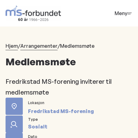
Hopp
til
Meny
hovedinnhold
Hjem
/
Arrangementer
/
Medlemsmøte
Medlemsmøte
Fredrikstad MS-forening inviterer til
medlemsmøte
Lokasjon
Fredrikstad MS-forening
Type
Sosialt
Dato