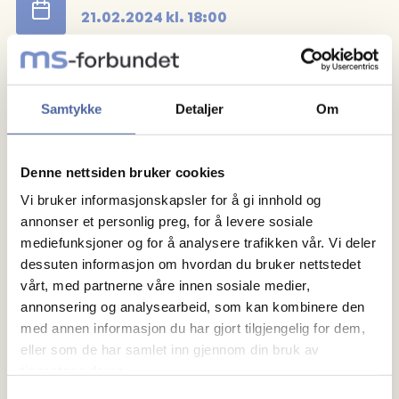
21.02.2024
kl.
18:00
Velkommen til vårt neste medlemsmøte.
Det blir underholdning sang og musikk.
Samtykke
Detaljer
Om
Vi møtes på Hanco cafe, Glemmen gata 55.
Denne nettsiden bruker cookies
Vi bruker informasjonskapsler for å gi innhold og
annonser et personlig preg, for å levere sosiale
mediefunksjoner og for å analysere trafikken vår. Vi deler
dessuten informasjon om hvordan du bruker nettstedet
vårt, med partnerne våre innen sosiale medier,
annonsering og analysearbeid, som kan kombinere den
med annen informasjon du har gjort tilgjengelig for dem,
eller som de har samlet inn gjennom din bruk av
Om MS
tjenestene deres.
Samtykkevalg