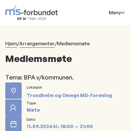
Hopp
til
Meny
hovedinnhold
Hjem
/
Arrangementer
/
Medlemsmøte
Medlemsmøte
Tema: BPA v/kommunen.
Lokasjon
Trondheim og Omegn MS-forening
Type
Møte
Dato
11.09.2024
kl.
18:00
21:00