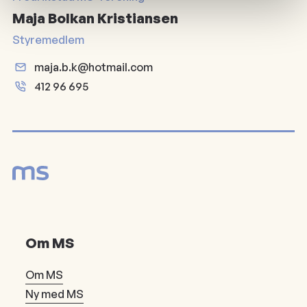
Maja Bolkan Kristiansen
Styremedlem
maja.b.k@hotmail.com
412 96 695
Om MS
Om MS
Ny med MS