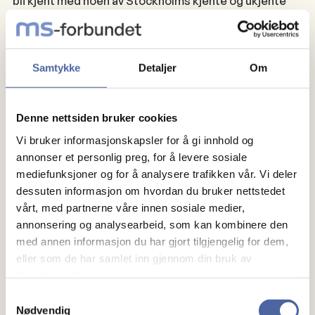
bli kjent med noen av Stockholms kjente og ukjente
perler. Deretter blir det tid på egen hånd før vi møtes
på ettermiddagen for å reise til Djurgården hvor vi
skal besøke ABBA-museet.
Samtykke
Detaljer
Om
En kveld utenom det vanlige venter! Først blir vi med
på guidet omvisning hvor vi blir kjent med sider ved
Denne nettsiden bruker cookies
ABBA man tidligere ikke har sett, og hvor vi også vist
Vi bruker informasjonskapsler for å gi innhold og
hva som skjedde bak scenen. Deretter blir det
annonser et personlig preg, for å levere sosiale
mediefunksjoner og for å analysere trafikken vår. Vi deler
servert middag. Ved desserten blir vi underholdt av
dessuten informasjon om hvordan du bruker nettstedet
ABBAs kostymedesigner Owe Sandström. Deretter
vårt, med partnerne våre innen sosiale medier,
går turen tilbake til hotellet for en god natts søvn.
annonsering og analysearbeid, som kan kombinere den
med annen informasjon du har gjort tilgjengelig for dem,
Dag 3; Filipstad, Töckfors, Fredrikstad:
eller som de har samlet inn gjennom din bruk av
Frokost på hotellet før avreise. Benstrekk underveis
tjenestene deres.
før ankomst Saxå Bruk ved Filipstad. Stedet må sies å
Samtykkevalg
Nødvendig
tilhøre gastronomiens høyborg i Sverige. Her holder