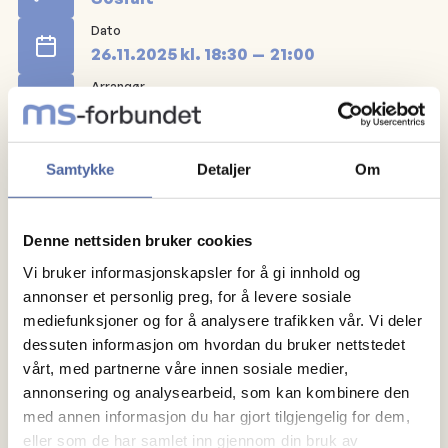
Dato
26.11.2025
kl.
18:30
21:00
Arrangør
Nordland MS-forening
Vi har gleden av å invitere dere til årets koseligste
Samtykke
Detaljer
Om
begivenhet –
julebordet i Mo i Rana
! Dette er en
flott anledning til å samles, nyte god mat, dele latter
Denne nettsiden bruker cookies
og varme historier, og ikke minst – kjenne på
fellesskapet i førjulstiden.
Vi bruker informasjonskapsler for å gi innhold og
annonser et personlig preg, for å levere sosiale
mediefunksjoner og for å analysere trafikken vår. Vi deler
dessuten informasjon om hvordan du bruker nettstedet
vårt, med partnerne våre innen sosiale medier,
annonsering og analysearbeid, som kan kombinere den
med annen informasjon du har gjort tilgjengelig for dem,
eller som de har samlet inn gjennom din bruk av