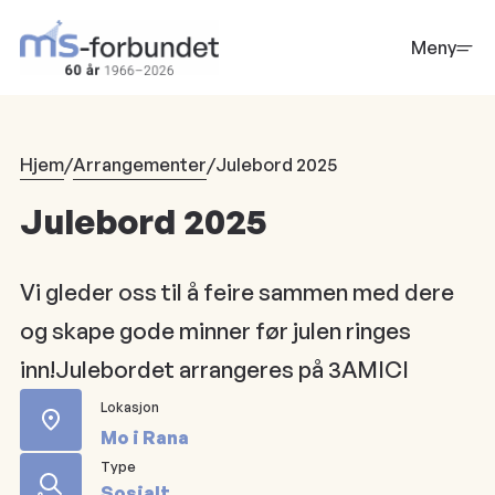
Hopp
til
Meny
hovedinnhold
Hjem
/
Arrangementer
/
Julebord 2025
Julebord 2025
Vi gleder oss til å feire sammen med dere
og skape gode minner før julen ringes
inn!Julebordet arrangeres på 3AMICI
Lokasjon
Mo i Rana
Type
Sosialt