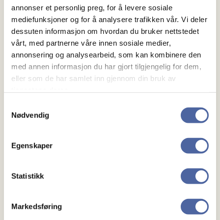
annonser et personlig preg, for å levere sosiale
mediefunksjoner og for å analysere trafikken vår. Vi deler
Region sør arrangerer MS-konferanse på Radison
dessuten informasjon om hvordan du bruker nettstedet
blue Caledonien, Vestre Strandgate 7 i Kristiansand
vårt, med partnerne våre innen sosiale medier,
27.oktober.
annonsering og analysearbeid, som kan kombinere den
med annen informasjon du har gjort tilgjengelig for dem,
Program og mer informasjon kommer.
eller som de har samlet inn gjennom din bruk av
tjenestene deres.
Samtykkevalg
Nødvendig
Egenskaper
Statistikk
Om MS
Markedsføring
Om MS