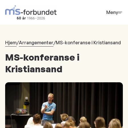
Hopp
til
Meny
hovedinnhold
Hjem
/
Arrangementer
/
MS-konferanse i Kristiansand
MS-konferanse i
Kristiansand