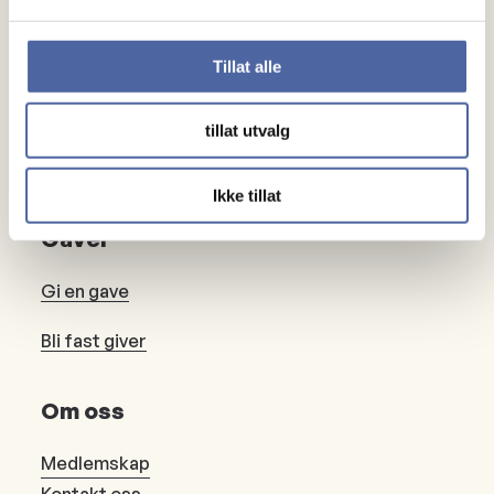
Ny med MS
Tillat alle
Mennesker
tillat utvalg
Noen å snakke med
Lokalforeninger
Ikke tillat
Gaver
Gi en gave
Bli fast giver
Om oss
Medlemskap
Kontakt oss