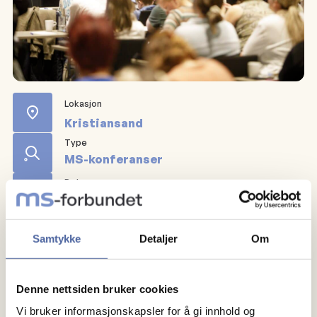
Lokasjon
Kristiansand
Type
MS-konferanser
Dato
27.10.2025
Arrangør
MS-forbundet Region sør
Samtykke
Detaljer
Om
MS-konferansene arrangeres årlig over hele landet.
Denne nettsiden bruker cookies
På konferansene kan du få oppdatert informasjon om
Vi bruker informasjonskapsler for å gi innhold og
temaer relatert til MS og det å leve med MS.