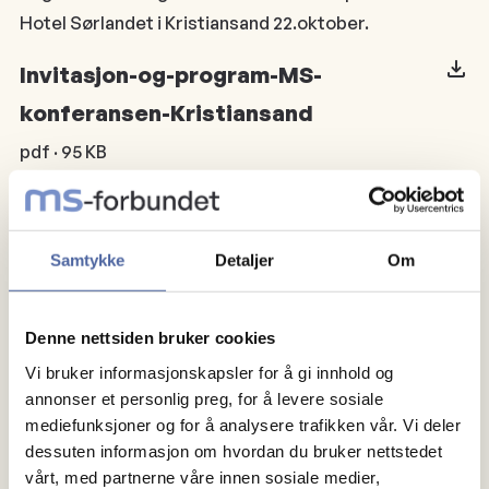
Hotel Sørlandet i Kristiansand 22.oktober.
Invitasjon-og-program-MS-
konferansen-Kristiansand
pdf · 95 KB
Påmelding
Samtykke
Detaljer
Om
Påmelding til Lillian Iversen: lill.i@online.no eller tlf. 48
28 29 75
Påmeldingsfrist: 20. september
Denne nettsiden bruker cookies
Vi bruker informasjonskapsler for å gi innhold og
Informasjon som må oppgis ved påmelding
annonser et personlig preg, for å levere sosiale
· Navn, tittel
mediefunksjoner og for å analysere trafikken vår. Vi deler
dessuten informasjon om hvordan du bruker nettstedet
· Telefonnummer, e-postadresse
vårt, med partnerne våre innen sosiale medier,
· Arbeidssted, fakturaadresse