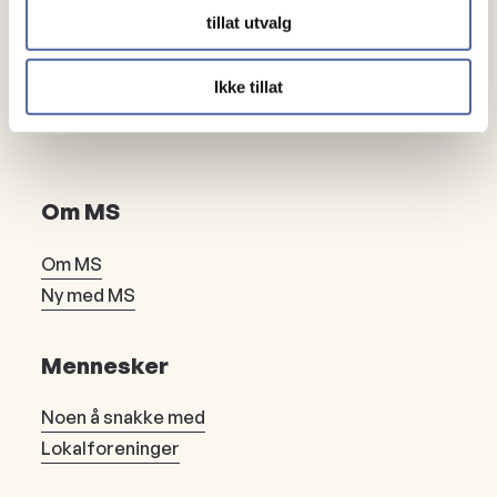
tillat utvalg
Ikke tillat
Om MS
Om MS
Ny med MS
Mennesker
Noen å snakke med
Lokalforeninger