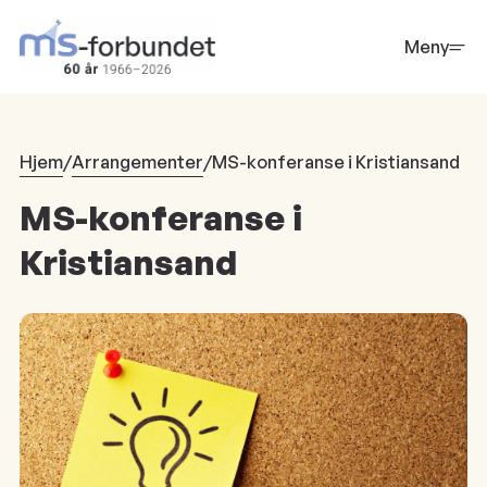
Hopp
til
Meny
hovedinnhold
Hjem
/
Arrangementer
/
MS-konferanse i Kristiansand
MS-konferanse i
Kristiansand