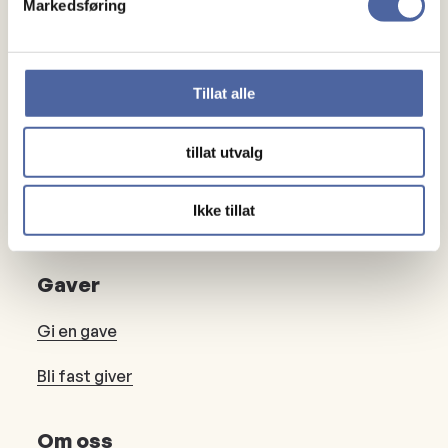
Om MS
Markedsføring
Om MS
Ny med MS
Tillat alle
Mennesker
tillat utvalg
Noen å snakke med
Ikke tillat
Lokalforeninger
Gaver
Gi en gave
Bli fast giver
Om oss