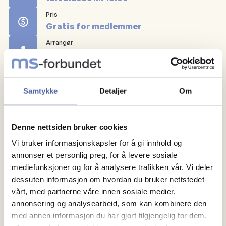
Pris
Gratis for medlemmer
Arrangør
Romerike MS-forening
Registrer deg
Samtykke
Detaljer
Om
Romerike Ms forening arrangerer treff for sine
medlemmer. Velkommen skal du være!
Denne nettsiden bruker cookies
Vi bruker informasjonskapsler for å gi innhold og
Påmelding til Anne Holdhus: 90098654
annonser et personlig preg, for å levere sosiale
mediefunksjoner og for å analysere trafikken vår. Vi deler
dessuten informasjon om hvordan du bruker nettstedet
vårt, med partnerne våre innen sosiale medier,
annonsering og analysearbeid, som kan kombinere den
med annen informasjon du har gjort tilgjengelig for dem,