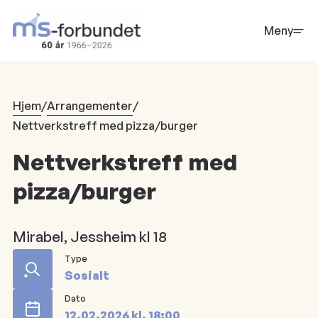
Hopp
til
Meny
hovedinnhold
Hjem
/
Arrangementer
/
Nettverkstreff med pizza/burger
Nettverkstreff med
pizza/burger
Mirabel, Jessheim kl 18
Type
Sosialt
Dato
12.02.2026
kl.
18:00