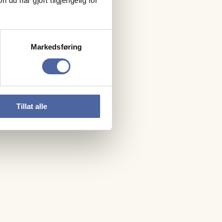
u har gjort tilgjengelig for
te
Markedsføring
Tillat alle