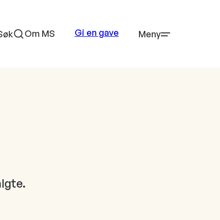
Gi en gave
Om MS
Søk
Meny
lgte.