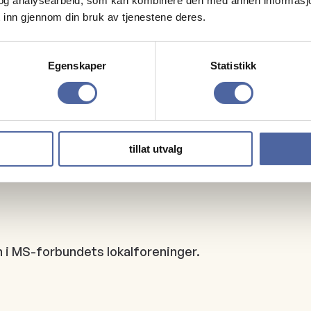
og analysearbeid, som kan kombinere den med annen informasjon d
 inn gjennom din bruk av tjenestene deres.
Type
Digitalt mø
Egenskaper
Statistikk
tillat utvalg
n i MS-forbundets lokalforeninger.