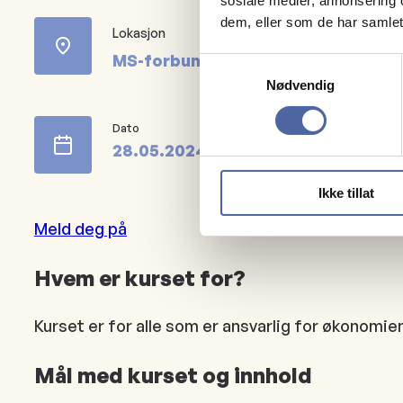
sosiale medier, annonsering 
dem, eller som de har samlet
Lokasjon
MS-forbundet
Samtykkevalg
Nødvendig
Dato
28.05.2024
kl.
18:00
19:30
Ikke tillat
Meld deg på
Hvem er kurset for?
Kurset er for alle som er ansvarlig for økonomie
Mål med kurset og innhold