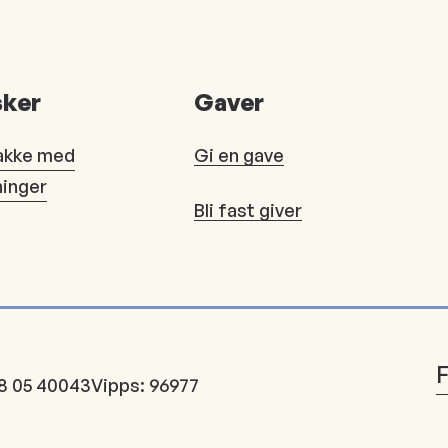
ker
Gaver
akke med
Gi en gave
ninger
Bli fast giver
8 05 40043
Vipps: 96977