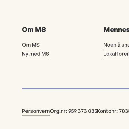
Om MS
Mennes
Om MS
Noen å sn
Ny med MS
Lokalfore
Personvern
Org.nr: 959 373 035
Kontonr: 703