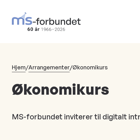
Hopp
til
hovedinnhold
Hjem
/
Arrangementer
/
Økonomikurs
Økonomikurs
MS-forbundet inviterer til digitalt int