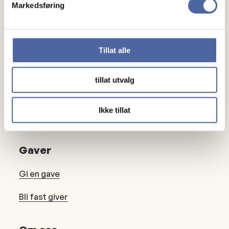
Markedsføring
Om MS
Om MS
Ny med MS
Tillat alle
Mennesker
tillat utvalg
Noen å snakke med
Ikke tillat
Lokalforeninger
Gaver
Gi en gave
Bli fast giver