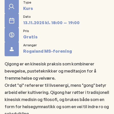
Type
Kurs
Dato
13.11.2025
kl.
18:00
19:00
Pris
Gratis
Arrangør
Rogaland MS-forening
Qigong er en kinesisk praksis som kombinerer
bevegelse, pusteteknikker og meditasjon for å
fremme helse og velvære.
Ordet "qi" refererer til livsenergi, mens "gong" betyr
arbeid eller kultivering. Qigong har røtter i tradisjonell
kinesisk medisin og filosofi, og brukes både som en
form for helsegymnastikk og som en vei til indre ro og
selvutvikling.