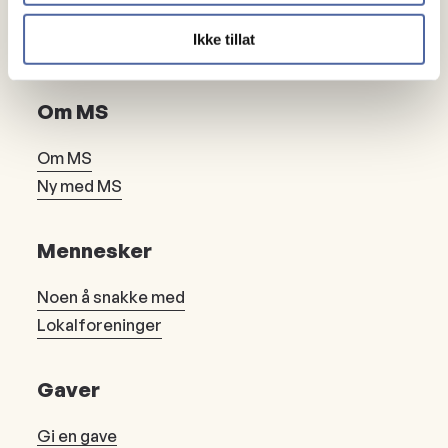
Ikke tillat
Om MS
Om MS
Ny med MS
Mennesker
Noen å snakke med
Lokalforeninger
Gaver
Gi en gave