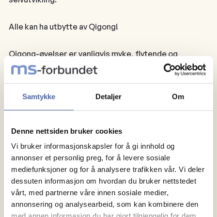
Alle kan ha utbytte av Qigong!
Qigong-øvelser er vanligvis myke, flytende og
meditative, og kan utføres stående, sittende eller
liggende. . Du trenging ikke å ha med annet enn et
åpent og nysgjerrig sinn.
Samtykke
Detaljer
Om
Hvorfor praktisere Qigong?
Denne nettsiden bruker cookies
Mental helse:
Vi bruker informasjonskapsler for å gi innhold og
Qigong kan redusere stress, angst og fremme indre
annonser et personlig preg, for å levere sosiale
ro og velvære.
mediefunksjoner og for å analysere trafikken vår. Vi deler
Fysisk helse:
dessuten informasjon om hvordan du bruker nettstedet
Qigong kan forbedre fleksibilitet, balanse,
vårt, med partnerne våre innen sosiale medier,
sirkulasjon og styrke muskler og ledd.
annonsering og analysearbeid, som kan kombinere den
med annen informasjon du har gjort tilgjengelig for dem,