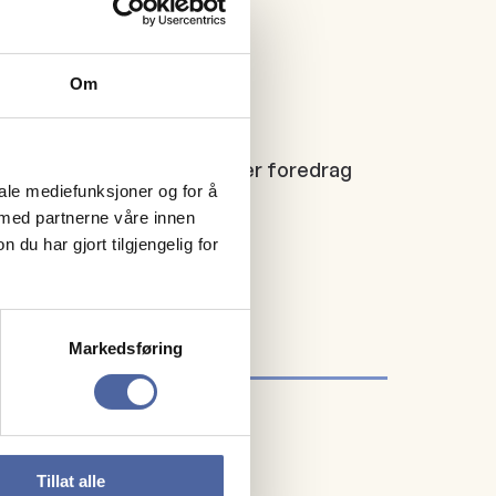
Om
ening
ytt fra MS forskningen. Etter foredrag
iale mediefunksjoner og for å
 med partnerne våre innen
u har gjort tilgjengelig for
Markedsføring
Tillat alle