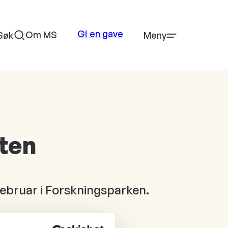
Gi en gave
Om MS
Søk
Meny
ften
februar i Forskningsparken.