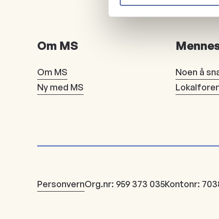
Om MS
Mennes
Om MS
Noen å sn
Ny med MS
Lokalfore
Personvern
Org.nr: 959 373 035
Kontonr: 703