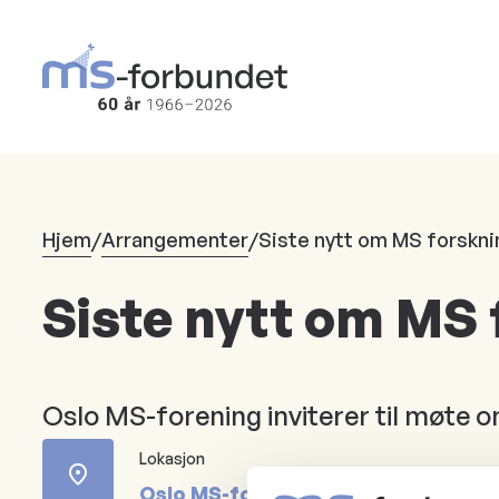
Hopp
til
hovedinnhold
Hjem
/
Arrangementer
/
Siste nytt om MS forskni
Siste nytt om MS 
Oslo MS-forening inviterer til møte 
Lokasjon
Oslo MS-forening