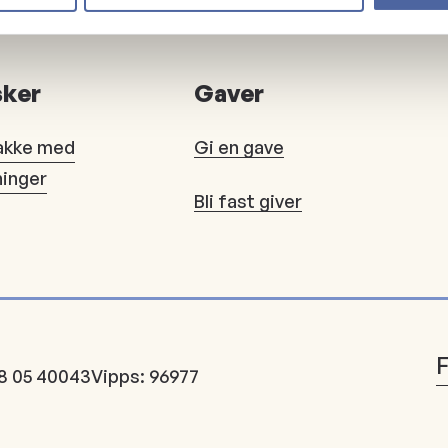
ker
Gaver
akke med
Gi en gave
ninger
Bli fast giver
8 05 40043
Vipps: 96977