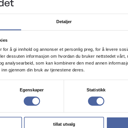
Arrangør
Detaljer
Oslo MS-for
kies
ra OUS MS Forskningsgruppa forteller litt om siste n
 for å gi innhold og annonser et personlig preg, for å levere sos
g drikke.
deler dessuten informasjon om hvordan du bruker nettstedet vårt,
og analysearbeid, som kan kombinere den med annen informasjon d
 inn gjennom din bruk av tjenestene deres.
4 innen 3. februar.
Egenskaper
Statistikk
tillat utvalg