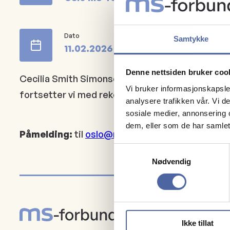
Dato
Samtykke
11.02.2026
kl.
18:00
Denne nettsiden bruker coo
Cecilia Smith Simonsen og Elisabeth G. Celius f
Vi bruker informasjonskapsler
fortsetter vi med rekeaften. Servering av mat o
analysere trafikken vår. Vi 
sosiale medier, annonsering 
dem, eller som de har samlet
Påmelding:
til
oslo@msfo.no
eller tlf 47 39 17 5
Samtykkevalg
Nødvendig
Ikke tillat