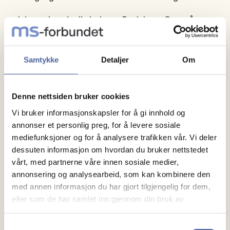
I dag er han daglig leder av Paulsbyen Gym på
Elverum - et "Treningssenter for hverdagshelter"
hvor han bruker egen treningserfaring til å
Samtykke
Detaljer
Om
inspirere andre til aktivitet.
Denne nettsiden bruker cookies
Boksingen vil ikke innebære slag mot hode eller
Vi bruker informasjonskapsler for å gi innhold og
kropp, og Robert legge opp treningen sånn at den er
annonser et personlig preg, for å levere sosiale
tilrettelagt for alle, inkludert rullestolbrukere.
mediefunksjoner og for å analysere trafikken vår. Vi deler
dessuten informasjon om hvordan du bruker nettstedet
Treningen er ment for å bygge opp økt koordinasjon,
vårt, med partnerne våre innen sosiale medier,
balanse, konsentrasjon og hurtighet.
annonsering og analysearbeid, som kan kombinere den
med annen informasjon du har gjort tilgjengelig for dem,
eller som de har samlet inn gjennom din bruk av
Forskning viser at boksing er god trening for å bygge
tjenestene deres.
opp nye nervebaner, nye funksjoner og økt førlighet.
Samtykkevalg