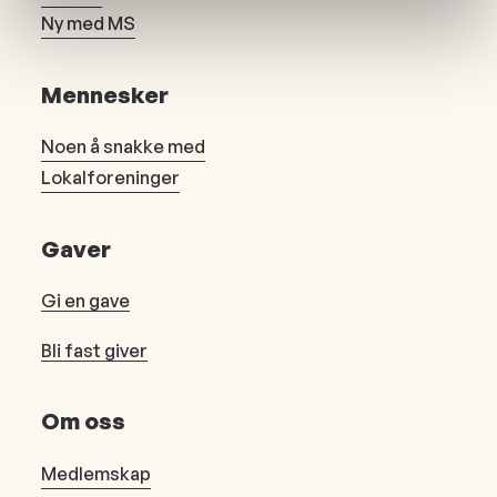
Ny med MS
Mennesker
Noen å snakke med
Lokalforeninger
Gaver
Gi en gave
Bli fast giver
Om oss
Medlemskap