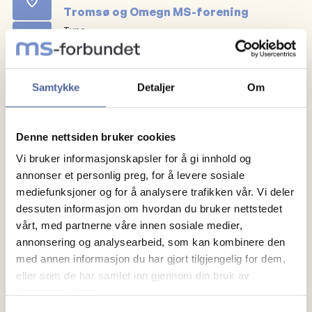
Tromsø og Omegn MS-forening
Type
Sosialt
Dato
13.06.2024
kl.
18:00
Samtykke
Detaljer
Om
Registrer deg
Denne nettsiden bruker cookies
Vi bruker informasjonskapsler for å gi innhold og
annonser et personlig preg, for å levere sosiale
mediefunksjoner og for å analysere trafikken vår. Vi deler
dessuten informasjon om hvordan du bruker nettstedet
vårt, med partnerne våre innen sosiale medier,
annonsering og analysearbeid, som kan kombinere den
med annen informasjon du har gjort tilgjengelig for dem,
eller som de har samlet inn gjennom din bruk av
Om MS
tjenestene deres.