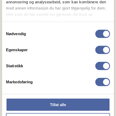
annonsering og analysearbeid, som kan kombinere den
med annen informasjon du har gjort tilgjengelig for dem,
eller som de har samlet inn gjennom din bruk av
tjenestene deres.
Samtykkevalg
Nødvendig
Om MS
Egenskaper
Om MS
Ny med MS
Statistikk
Mennesker
Markedsføring
Noen å snakke med
Lokalforeninger
Tillat alle