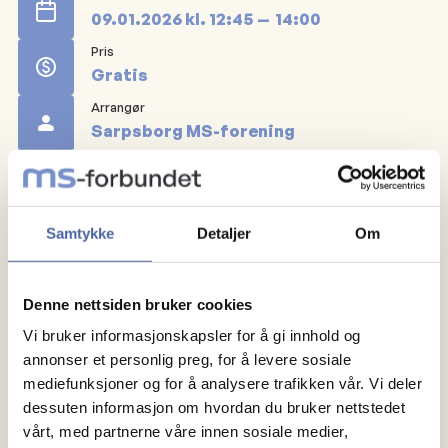
09.01.2026
kl.
12:45
14:00
Pris
Gratis
Arrangør
Sarpsborg MS-forening
Registrer deg
Samtykke
Detaljer
Om
Gratis yoga for medlemmer på Sporty Iseveien.
Uansett funksjonsvariasjon kan du delta. Dette er et
Denne nettsiden bruker cookies
eget lukket arrangement for Sarpsborg MS forening.
Vi bruker informasjonskapsler for å gi innhold og
annonser et personlig preg, for å levere sosiale
Tusen takk til DAM stiftelsen som gjør det mulig for
mediefunksjoner og for å analysere trafikken vår. Vi deler
at våre medlemmer får trene sammen!
dessuten informasjon om hvordan du bruker nettstedet
vårt, med partnerne våre innen sosiale medier,