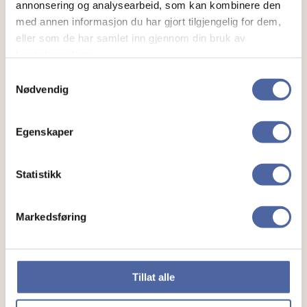
annonsering og analysearbeid, som kan kombinere den
med annen informasjon du har gjort tilgjengelig for dem,
eller som de har samlet inn gjennom din bruk av
tjenestene deres.
Samtykkevalg
Nødvendig
Om MS
Egenskaper
Om MS
Ny med MS
Statistikk
Mennesker
Markedsføring
Noen å snakke med
Lokalforeninger
Tillat alle