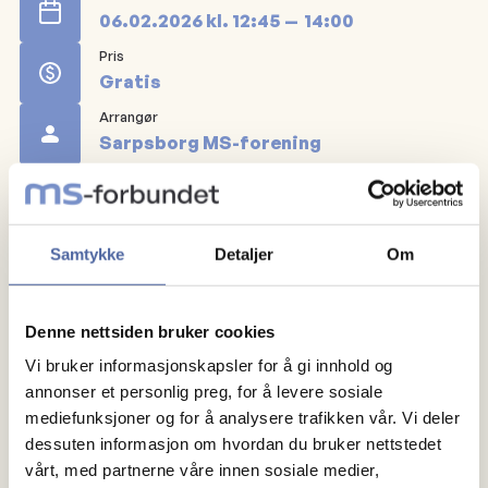
06.02.2026
kl.
12:45
14:00
Pris
Gratis
Arrangør
Sarpsborg MS-forening
Registrer deg
Samtykke
Detaljer
Om
Gratis yoga for medlemmer på Sporty Iseveien.
Uansett funksjonsvariasjon kan du delta. Dette er et
Denne nettsiden bruker cookies
eget lukket arrangement for Sarpsborg MS forening.
Vi bruker informasjonskapsler for å gi innhold og
annonser et personlig preg, for å levere sosiale
Tusen takk til DAM stiftelsen som gjør det mulig for
mediefunksjoner og for å analysere trafikken vår. Vi deler
at våre medlemmer får trene sammen!
dessuten informasjon om hvordan du bruker nettstedet
vårt, med partnerne våre innen sosiale medier,