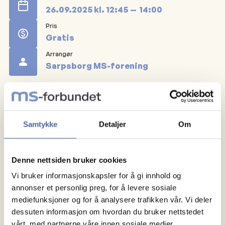
26.09.2025
kl.
12:45
14:00
Pris
Gratis
Arrangør
Sarpsborg MS-forening
Registrer deg
Gratis yoga for medlemmer på Family sportsclub
Samtykke
Detaljer
Om
Iseveien.
Uansett funksjonsvariasjon kan du delta. Dette er et
Denne nettsiden bruker cookies
eget lukket arrangement for Sarpsborg MS forening.
Vi bruker informasjonskapsler for å gi innhold og
annonser et personlig preg, for å levere sosiale
mediefunksjoner og for å analysere trafikken vår. Vi deler
Tusen takk til DAM stiftelsen som gjør det mulig for
dessuten informasjon om hvordan du bruker nettstedet
at våre medlemmer får trene sammen!
vårt, med partnerne våre innen sosiale medier,