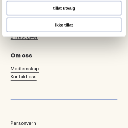
tillat utvalg
Gaver
Gi en gave
Ikke tillat
Bli fast giver
Om oss
Medlemskap
Kontakt oss
Personvern