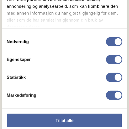
annonsering og analysearbeid, som kan kombinere den
med annen informasjon du har gjort tilgjengelig for dem,
eller som de har samlet inn gjennom din bruk av
tjenestene deres.
Samtykkevalg
Nødvendig
Om MS
Egenskaper
Om MS
Statistikk
Ny med MS
Markedsføring
Mennesker
Noen å snakke med
Tillat alle
Lokalforeninger